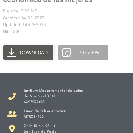
File size: 2.55 MB
Created: 14-02-2023
Updated: 14-02-2023
Hits: 336
DOWNLOAD
PREVIEW
Instituto Departamental de Salud
de Nariño - IDSN
6027235428
Línea de teleorientación
3178054329
Calle 15 No. 28 - 41
San Juan de Pasto