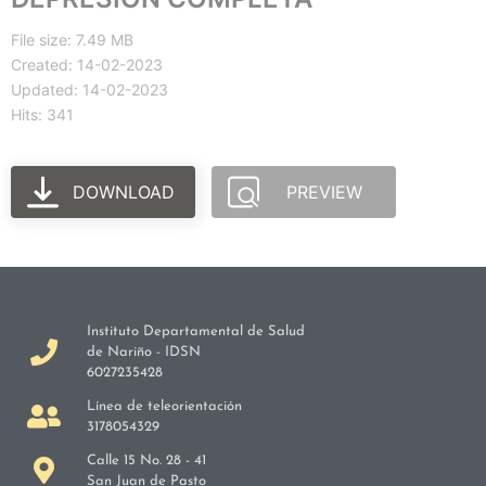
File size: 7.49 MB
Created: 14-02-2023
Updated: 14-02-2023
Hits: 341
DOWNLOAD
PREVIEW
Instituto Departamental de Salud
de Nariño - IDSN
6027235428
Línea de teleorientación
3178054329
Calle 15 No. 28 - 41
San Juan de Pasto