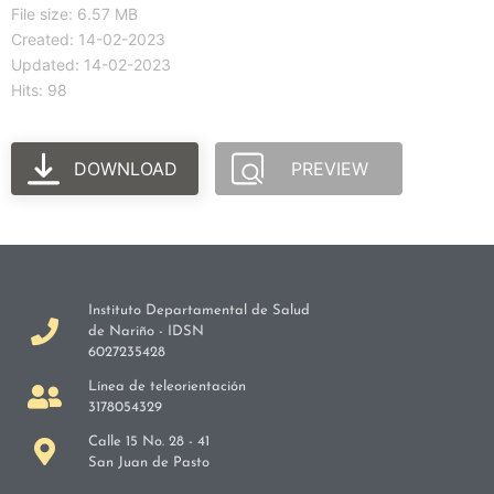
File size: 6.57 MB
Created: 14-02-2023
Updated: 14-02-2023
Hits: 98
DOWNLOAD
PREVIEW
Instituto Departamental de Salud
de Nariño - IDSN
6027235428
Línea de teleorientación
3178054329
Calle 15 No. 28 - 41
San Juan de Pasto