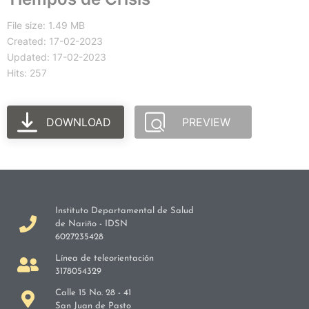
File size: 1.49 MB
Created: 17-02-2023
Updated: 17-02-2023
Hits: 257
DOWNLOAD
PREVIEW
Instituto Departamental de Salud
de Nariño - IDSN
6027235428
Línea de teleorientación
3178054329
Calle 15 No. 28 - 41
San Juan de Pasto