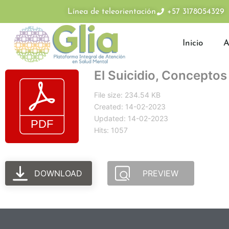
Línea de teleorientación
+57 3178054329
Inicio
A
El Suicidio, Conceptos
File size: 234.54 KB
Created: 14-02-2023
Updated: 14-02-2023
Hits: 1057
DOWNLOAD
PREVIEW