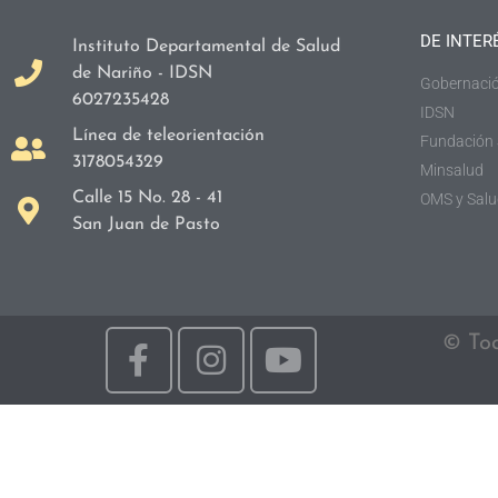
DE INTER
Instituto Departamental de Salud
de Nariño - IDSN
Gobernació
6027235428
IDSN
Línea de teleorientación
Fundación
3178054329
Minsalud
Calle 15 No. 28 - 41
OMS y Salu
San Juan de Pasto
© Tod