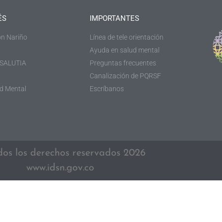
ÉS
IMPORTANTES
n Nariño
Línea de tele orientación
Ayuda en salud mental
 SALUTIA
Preguntas frecuentes
Canalización de PQRSF
d Mental
Escríbanos
os los derechos reservados 2026
www.idsn.gov.co