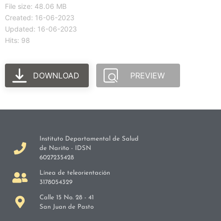
File size: 48.06 MB
Created: 16-06-2023
Updated: 16-06-2023
Hits: 98
DOWNLOAD
PREVIEW
Instituto Departamental de Salud
de Nariño - IDSN
6027235428
Línea de teleorientación
3178054329
Calle 15 No. 28 - 41
San Juan de Pasto